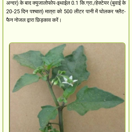
अन्दर) के बाद क्युजालोफोप-इथाईल 0.1 कि.ग्रा./हेक्टेयर (बुवाई के
20-25 दिन पश्चात) मात्रा को 500 लीटर पानी में घोलकर फ्लैट-
फैन नोजल द्वारा छिड़काव करें।