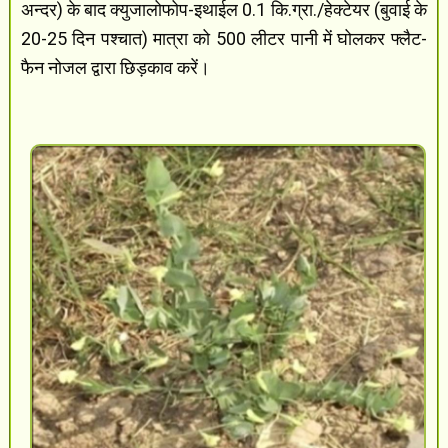
अन्दर) के बाद क्युजालोफोप-इथाईल 0.1 कि.ग्रा./हेक्टेयर (बुवाई के
20-25 दिन पश्चात) मात्रा को 500 लीटर पानी में घोलकर फ्लैट-
फैन नोजल द्वारा छिड़काव करें।