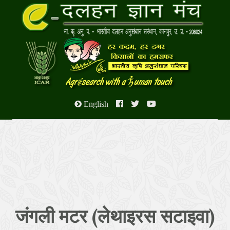
English
जंगली मटर (लेथाइरस सटाइवा)