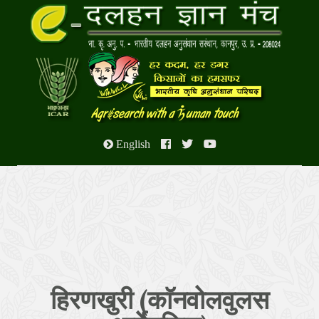
English
हिरणखुरी (काॅनवोलवुलस