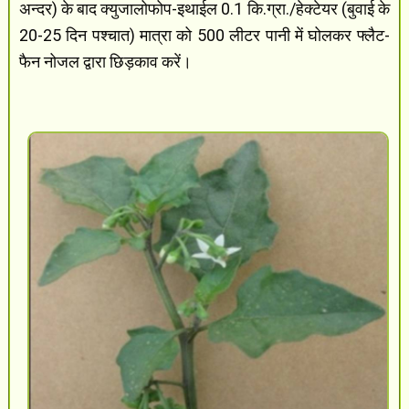
अन्दर) के बाद क्युजालोफोप-इथाईल 0.1 कि.ग्रा./हेक्टेयर (बुवाई के
20-25 दिन पश्चात) मात्रा को 500 लीटर पानी में घोलकर फ्लैट-
फैन नोजल द्वारा छिड़काव करें।