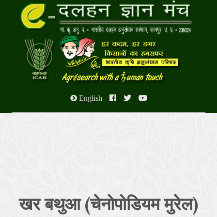
English
खर बथुआ (चेनोपोडियम मुरेल)