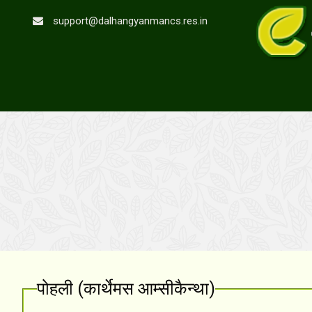
support@dalhangyanmancs.res.in
पोहली (कार्थेमस आम्सीकैन्था)