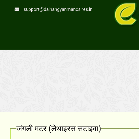
support@dalhangyanmancs.res.in
जंगली मटर (लेथाइरस सटाइवा)