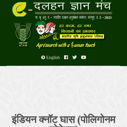
English
इंडियन क्नॉट घास (पोलिगोनम