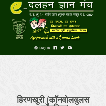
English
हिरणखुरी (काॅनवोलवुलस